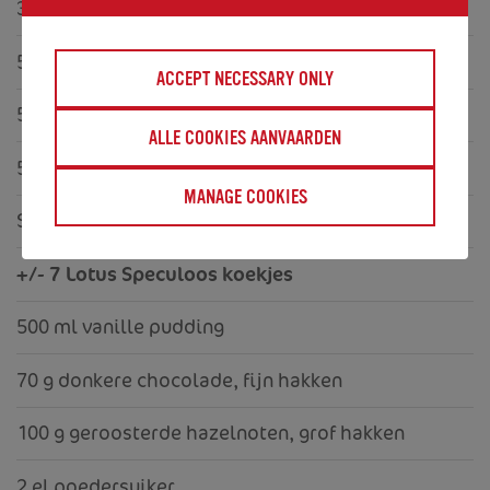
305 g
(1 blik)
gecondenseerde melk
500 ml slagroom
(40% vet)
ACCEPT NECESSARY ONLY
500 g mascarpone
ALLE COOKIES AANVAARDEN
5 bananen, in schijfjes snijden
MANAGE COOKIES
Sap van ½ citroen
+/- 7 Lotus Speculoos koekjes
500 ml vanille pudding
70 g donkere chocolade, fijn hakken
100 g geroosterde hazelnoten, grof hakken
2 el poedersuiker