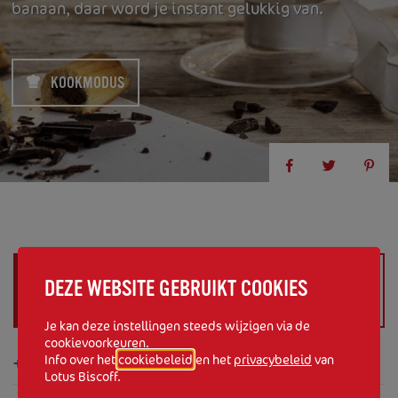
banaan, daar word je instant gelukkig van.
KOOKMODUS
INGREDIËNTEN (
VOOR 8 TOT
DEZE WEBSITE GEBRUIKT COOKIES
BEREIDEN IN 7 STAPPEN
10 PERSONEN
)
Je kan deze instellingen steeds wijzigen via de
cookievoorkeuren.
+/- 12 Lotus Madeleines chocolade
Info over het
cookiebeleid
en het
privacybeleid
van
Lotus Biscoff.