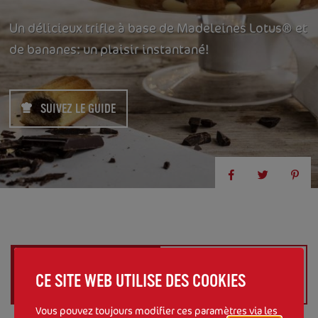
Un délicieux trifle à base de Madeleines Lotus® et
de bananes: un plaisir instantané!
SUIVEZ LE GUIDE
INGRÉDIENTS (
POUR 8 À 10
PRÉPARATION EN 7 ÉTAPES
CE SITE WEB UTILISE DES COOKIES
PERSONNES
)
Vous pouvez toujours modifier ces paramètres via les