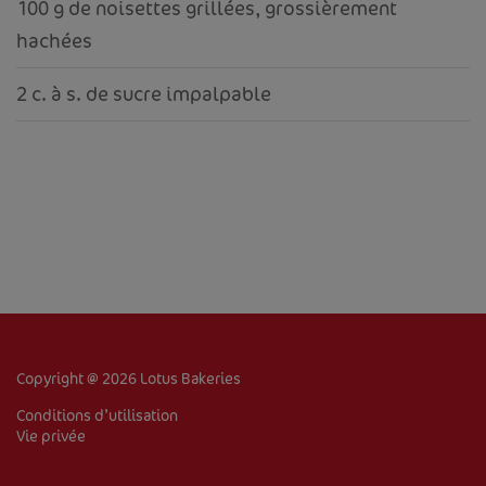
100 g de noisettes grillées, grossièrement
hachées
2 c. à s. de sucre impalpable
ACCUEIL
À PROPOS DE NOUS
PRODUITS
RECETTES
Copyright @ 2026 Lotus Bakeries
VENTE DE BISCUITS
Conditions d’utilisation
Vie privée
Corporate