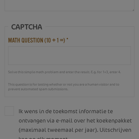
CAPTCHA
MATH QUESTION (10 + 1 =)
*
Solve this simple math problem and enter the result. E.g. for 1+3, enter 4.
This question is for testing whether or not you are a human visitor and to
prevent automated spam submissions.
Ik wens in de toekomst informatie te
ontvangen via e-mail over het koekenpakket
(maximaal tweemaal per jaar). Uitschrijven