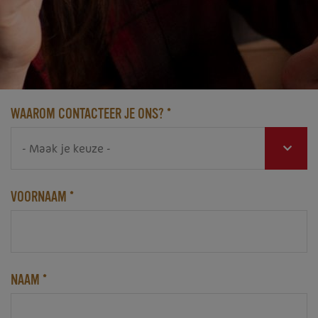
WAAROM CONTACTEER JE ONS?
*
VOORNAAM
*
NAAM
*