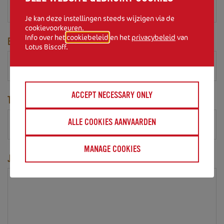
Je kan deze instellingen steeds wijzigen via de
cookievoorkeuren.
Info over het
cookiebeleid
en het
privacybeleid
van
E-MAILADRES
*
Lotus Biscoff.
ACCEPT NECESSARY ONLY
TEL.
ALLE COOKIES AANVAARDEN
MANAGE COOKIES
JE BERICHT
*