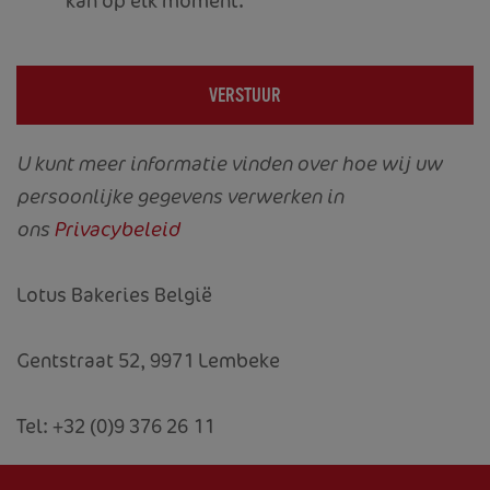
kan op elk moment.
VERSTUUR
U kunt meer informatie vinden over hoe wij uw
persoonlijke gegevens verwerken in
ons
Privacybeleid
Lotus Bakeries België
HOME
Gentstraat 52, 9971 Lembeke
OVER ONS
Tel: +32 (0)9 376 26 11
PRODUCTEN
RECEPTEN