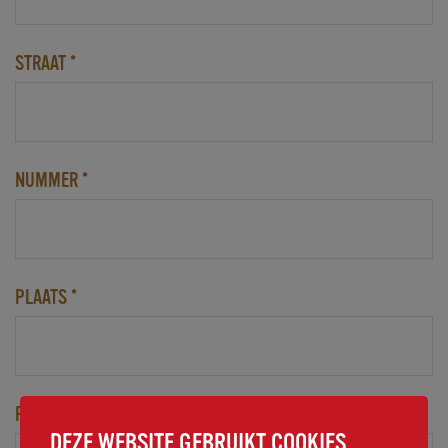
STRAAT
*
Adres
*
NUMMER
*
PLAATS
*
POSTCODE
*
DEZE WEBSITE GEBRUIKT COOKIES