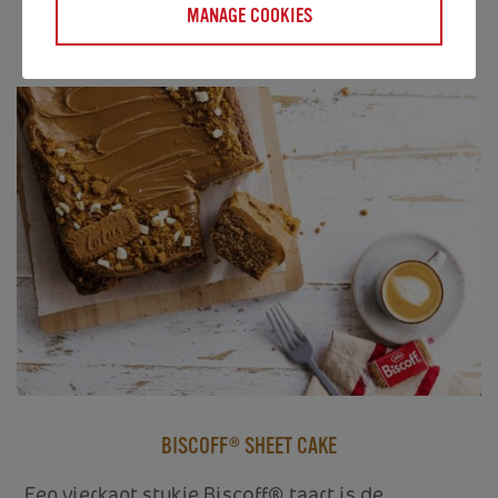
MANAGE COOKIES
NAAR HET RECEPT
BISCOFF® SHEET CAKE
Een vierkant stukje Biscoff® taart is de