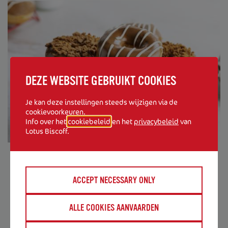
DEZE WEBSITE GEBRUIKT COOKIES
Je kan deze instellingen steeds wijzigen via de
cookievoorkeuren.
Info over het
cookiebeleid
en het
privacybeleid
van
Lotus Biscoff.
VERSIERDE BISCOFF® DONUTS
ACCEPT NECESSARY ONLY
Verras je klanten met deze heerlijke donuts
versierd met Biscoff®.
ALLE COOKIES AANVAARDEN