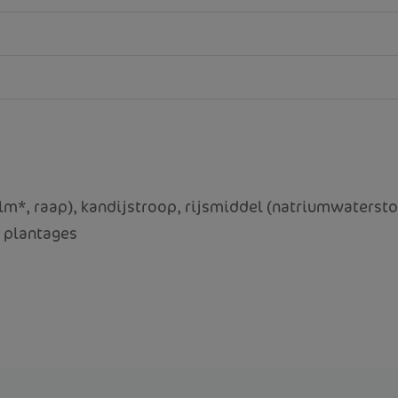
alm*, raap), kandijstroop, rijsmiddel (natriumwaterst
 plantages