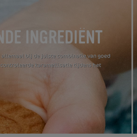
DE INGREDIËNT
allemaal bij de juiste combinatie van goed
econtroleerde karamellisatie tijdens het