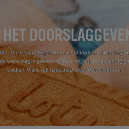
 HET DOORSLAGGEVEN
® - The Original Speculoos vandaan komt? Het begint 
de ware magie gebeurt in de oven, bij de vakkundig g
bakken. Want vakmanschap, daar draait het om.