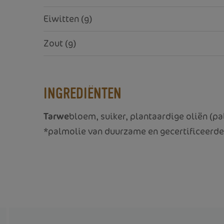
Eiwitten (g)
Zout (g)
INGREDIËNTEN
Tarwe
bloem, suiker, plantaardige oliën (p
*palmolie van duurzame en gecertificeerde