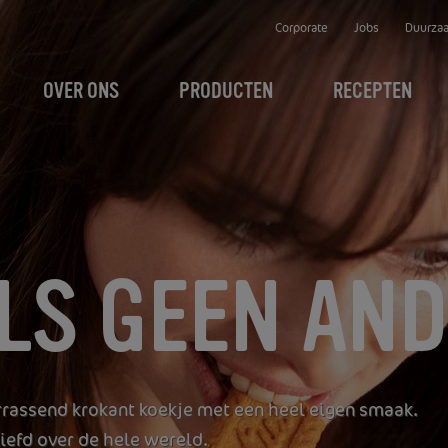
Corporate
Jobs
Duurza
OVER ONS
PRODUCTEN
RECEPTEN
LS GEEN AN
errassend krokant koekje met een heel eigen smaak.
iefd over de hele wereld.