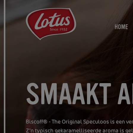
Overslaan
en
naar
HOME
de
inhoud
gaan
SMAAKT A
Biscoff® - The Original Speculoos is een v
Z’n typisch gekaramelliseerde aroma is gel