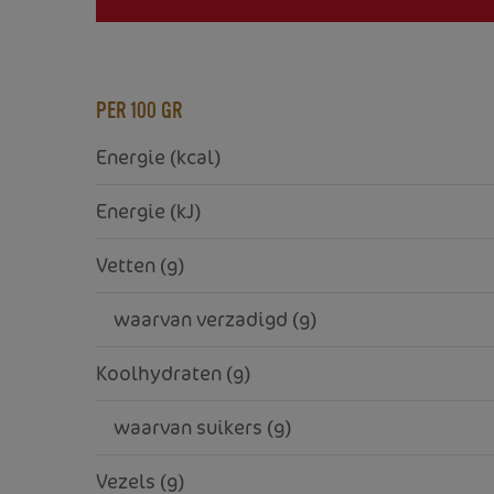
PER 100 GR
Energie (kcal)
Energie (kJ)
Vetten (g)
    waarvan verzadigd (g)
Koolhydraten (g)
    waarvan suikers (g)
Vezels (g)