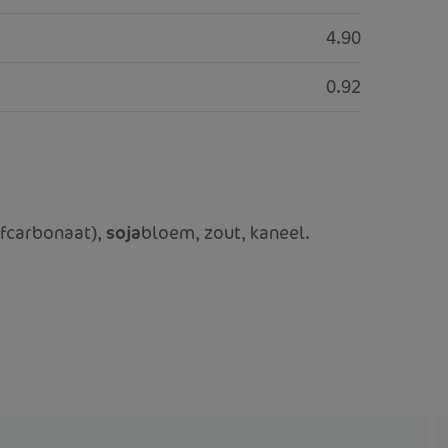
4.90
0.92
ofcarbonaat),
soja
bloem, zout, kaneel.