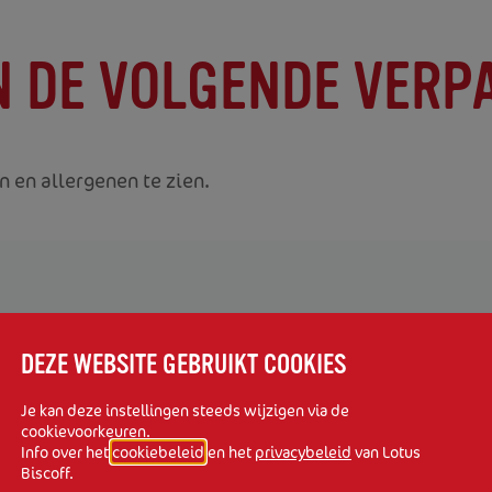
N DE VOLGENDE VERP
 en allergenen te zien.
DEZE WEBSITE GEBRUIKT COOKIES
Je kan deze instellingen steeds wijzigen via de
cookievoorkeuren.
Info over het
cookiebeleid
en het
privacybeleid
van Lotus
Biscoff® Speculoos Pocket 12x2st.
Biscoff.