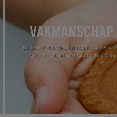
VAKMANSCHAP,
Benieuwd waar de unieke smaak van Biscoff
gekozen natuurlijke ingrediënten. Maar 