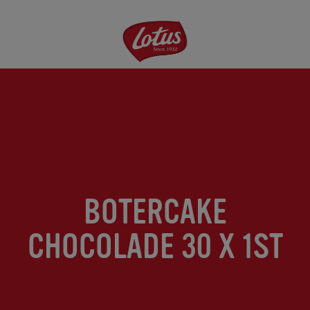
Overslaan
en
naar
de
inhoud
gaan
BOTERCAKE
CHOCOLADE 30 X 1ST