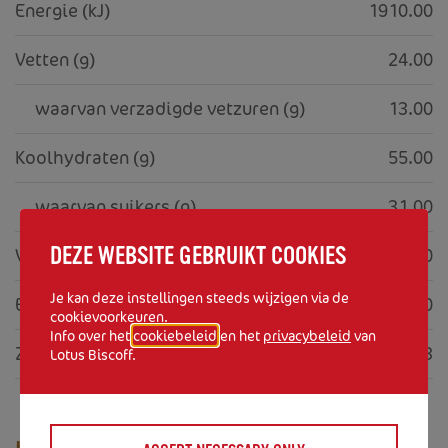
Energie (kJ)
1910.00
Vetten (g)
24.00
     waarvan verzadigde vetzuren (g)
13.00
Koolhydraten (g)
55.00
     waarvan suikers (g)
31.00
DEZE WEBSITE GEBRUIKT COOKIES
Vezels (g)
1.20
Je kan deze instellingen steeds wijzigen via de
Eiwitten (g)
5.70
cookievoorkeuren.
Info over het
cookiebeleid
en het
privacybeleid
van
Zout (g)
0.73
Lotus Biscoff.