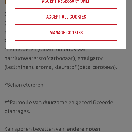
INGREDIËNTEN
ACCEPT NECESSARY ONLY
Suiker,
tarwe
bloem,
eieren
*, boterconcentraat
ACCEPT ALL COOKIES
(
melk
) 17%, stabilisatoren (sorbitol, glycerol),
plantaardige oliën (raap, palm**), magere cacao,
MANAGE COOKIES
zout, invertsuikerstroop,
hazelnoot
0,5%,
rijsmiddelen (dinatriumdifosfaat,
natriumwaterstofcarbonaat), emulgator
(lecithinen), aroma, kleurstof (bèta-caroteen).
*Scharreleieren
**Palmolie van duurzame en gecertificeerde
plantages.
Kan sporen bevatten van:
andere noten