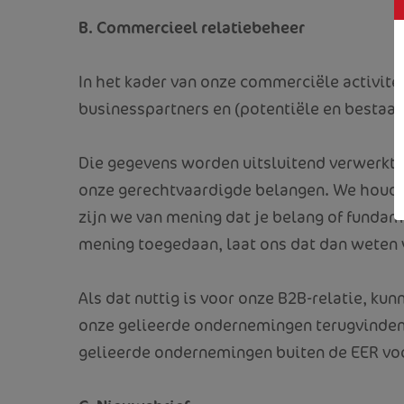
B. Commercieel relatiebeheer
In het kader van onze commerciële activitei
businesspartners en (potentiële en bestaa
Die gegevens worden uitsluitend verwerkt om
onze gerechtvaardigde belangen. We houden
zijn we van mening dat je belang of funda
mening toegedaan, laat ons dat dan weten 
Als dat nuttig is voor onze B2B-relatie, k
onze gelieerde ondernemingen terugvinden
gelieerde ondernemingen buiten de EER v