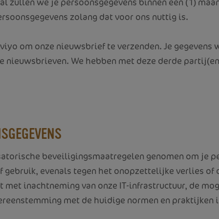
eval zullen we je persoonsgegevens binnen één (1) maand
rsoonsgegevens zolang dat voor ons nuttig is.
aviyo
om onze nieuwsbrief te verzenden. Je gegevens 
ke nieuwsbrieven. We hebben met deze derde partij(e
NSGEGEVENS
satorische beveiligingsmaatregelen genomen om je 
ebruik, evenals tegen het onopzettelijke verlies of d
 met inachtneming van onze IT-infrastructuur, de moge
vereenstemming met de huidige normen en praktijken i