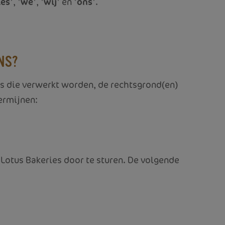
ies
', '
we
', '
wij
' en '
ons
'.
NS?
ens die verwerkt worden, de rechtsgrond(en)
ermijnen:
Lotus Bakeries door te sturen. De volgende