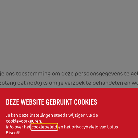
je ons toestemming om deze persoonsgegevens te gebr
olang dat nodig is om je verzoek te behandelen en 
oor klachten, kunnen de gegevens voor vijf jaar gear
rneming van Lotus Bakeries om je vraag of klacht ver
DEZE WEBSITE GEBRUIKT COOKIES
e (www.lotusbakeries.com). Voor de overdracht van 
Je kan deze instellingen steeds wijzigen via de
passende waarborgen. Deze verwerking is gebaseerd 
cookievoorkeuren.
Info over het
cookiebeleid
en het
privacybeleid
van Lotus
Biscoff.