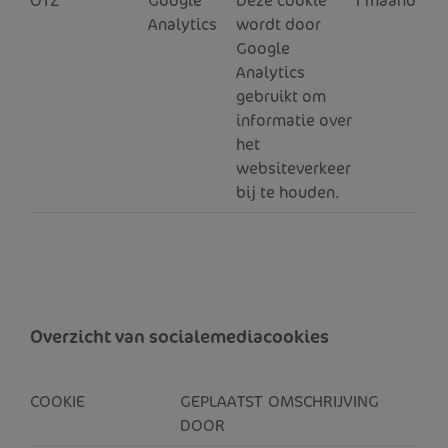
OTZ
Google
Deze cookie
1 maand
Analytics
wordt door
Google
Analytics
gebruikt om
informatie over
het
websiteverkeer
bij te houden.
Overzicht van socialemediacookies
COOKIE
GEPLAATST
OMSCHRIJVING
V
DOOR