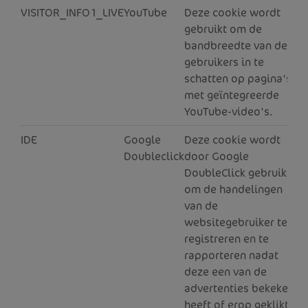
VISITOR_INFO1_LIVE
YouTube
Deze cookie wordt
5
gebruikt om de
bandbreedte van de
gebruikers in te
schatten op pagina's
met geïntegreerde
YouTube-video's.
IDE
Google
Deze cookie wordt
1
Doubleclick
door Google
DoubleClick gebruikt
om de handelingen
van de
websitegebruiker te
registreren en te
rapporteren nadat
deze een van de
advertenties bekeken
heeft of erop geklikt