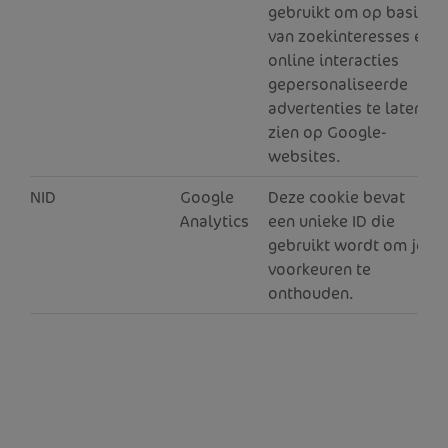
gebruikt om op basis
van zoekinteresses en
online interacties
gepersonaliseerde
advertenties te laten
zien op Google-
websites.
NID
Google
Deze cookie bevat
6
Analytics
een unieke ID die
gebruikt wordt om je
voorkeuren te
onthouden.