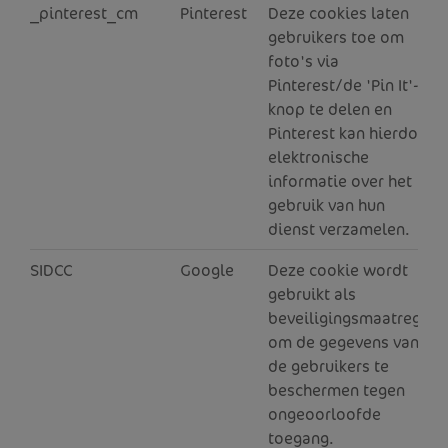
_pinterest_cm
Pinterest
Deze cookies laten
2
gebruikers toe om
foto's via
Pinterest/de 'Pin It'-
knop te delen en
Pinterest kan hierdoor
elektronische
informatie over het
gebruik van hun
dienst verzamelen.
SIDCC
Google
Deze cookie wordt
6
gebruikt als
beveiligingsmaatregel
om de gegevens van
de gebruikers te
beschermen tegen
ongeoorloofde
toegang.