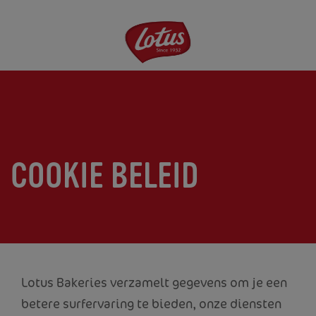
Overslaan
en
naar
de
inhoud
gaan
COOKIE BELEID
Lotus Bakeries verzamelt gegevens om je een
betere surfervaring te bieden, onze diensten