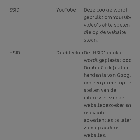
SSID
YouTube
Deze cookie wordt
6
gebruikt om YouTube-
video's af te spelen
die op de website
staan.
HSID
Doubleclick
De 'HSID'-cookie
1
wordt geplaatst door
DoubleClick (dat in
handen is van Google)
om een profiel op te
stellen van de
interesses van de
websitebezoeker en
relevante
advertenties te laten
zien op andere
websites.