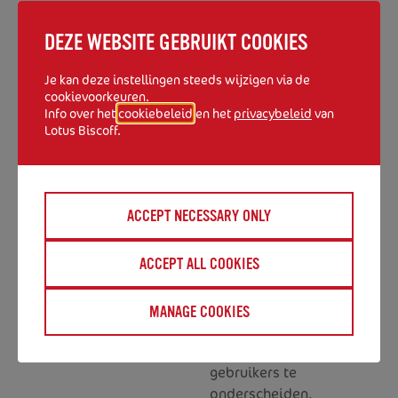
DEZE WEBSITE GEBRUIKT COOKIES
We gebruiken deze cookies om informatie te
verzamelen over het gebruik van onze
Je kan deze instellingen steeds wijzigen via de
website. Ze worden gebruikt om de prestaties
cookievoorkeuren.
Info over het
cookiebeleid
en het
privacybeleid
van
en laadtijden van de website en specifieke
Lotus Biscoff.
pagina's te registreren.
COOKIE
GEPLAATST
BESCHRIJVING
VERLOOPTIJ
ACCEPT NECESSARY ONLY
DOOR
ACCEPT ALL COOKIES
_ga
Google
Deze cookie
2 jaar
Analytics
wordt door
Google
MANAGE COOKIES
Analytics
gebruikt om
gebruikers te
onderscheiden.