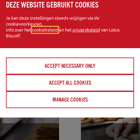
touch die het hele verschil maakt. Laat je inspireren!
DEZE WEBSITE GEBRUIKT COOKIES
Je kan deze instellingen steeds wijzigen via de
cookievoorkeuren.
Info over het
cookiebeleid
en het
privacybeleid
van Lotus
Biscoff.
ACCEPT NECESSARY ONLY
ACCEPT ALL COOKIES
MANAGE COOKIES