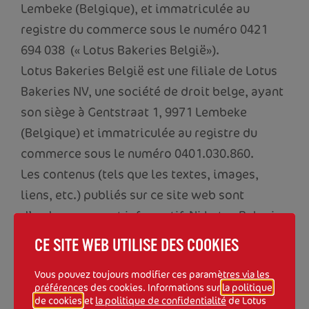
Lembeke (Belgique), et immatriculée au
registre du commerce sous le numéro 0421
694 038 (« Lotus Bakeries België»).
Lotus Bakeries België est une filiale de Lotus
Bakeries NV, une société de droit belge, ayant
son siège à Gentstraat 1, 9971 Lembeke
(Belgique) et immatriculée au registre du
commerce sous le numéro 0401.030.860.
Les contenus (tels que les textes, images,
liens, etc.) publiés sur ce site web sont
d’ordre purement informatif. Ni Lotus Bakeries
België ni aucune de ses filiales ne font aucune
CE SITE WEB UTILISE DES COOKIES
déclaration ni ne donnent aucune garantie,
Vous pouvez toujours modifier ces paramètres via les
expressément ou implicitement, concernant
préférences des cookies. Informations sur
la politique
l’exactitude, la teneur ou l’exhaustivité de ces
de cookies
et
la politique de confidentialité
de Lotus