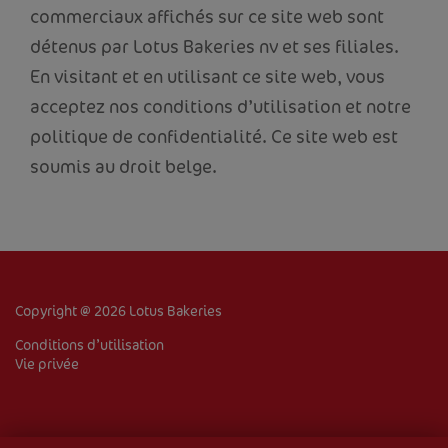
commerciaux affichés sur ce site web sont
détenus par Lotus Bakeries nv et ses filiales.
En visitant et en utilisant ce site web, vous
acceptez nos conditions d’utilisation et notre
ACCUEIL
politique de confidentialité. Ce site web est
soumis au droit belge.
À PROPOS DE NOUS
PRODUITS
RECETTES
Copyright @ 2026 Lotus Bakeries
VENTE DE BISCUITS
Conditions d’utilisation
Vie privée
Corporate
Emplois