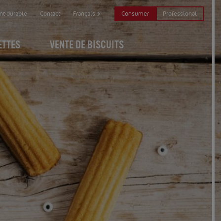
Consumer
Professional
t durable
Contact
Français
ETTES
VENTE DE BISCUITS