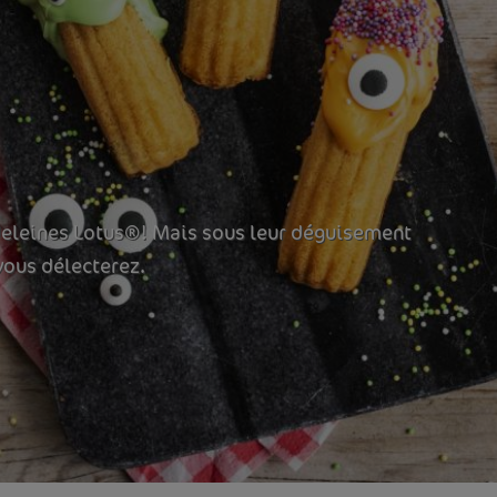
deleines Lotus®! Mais sous leur déguisement
vous délecterez.