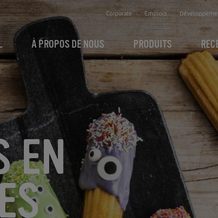
Corporate
Emplois
Développemen
L
À PROPOS DE NOUS
PRODUITS
REC
 EN
ES