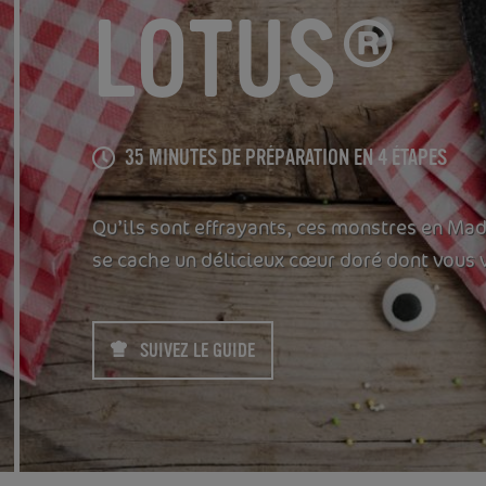
LOTUS®
35 MINUTES DE PRÉPARATION EN 4 ÉTAPES
Qu’ils sont effrayants, ces monstres en Ma
se cache un délicieux cœur doré dont vous 
SUIVEZ LE GUIDE