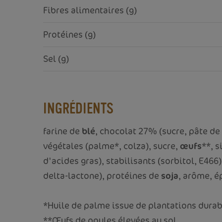
Fibres alimentaires (g)
Protéines (g)
Sel (g)
INGRÉDIENTS
farine de
blé
, chocolat 27% (sucre, pâte de
végétales (palme*, colza), sucre,
œufs
**, s
d'acides gras), stabilisants (sorbitol, E4
delta-lactone), protéines de
soja
, arôme, 
*Huile de palme issue de plantations durabl
**Œufs de poules élevées au sol