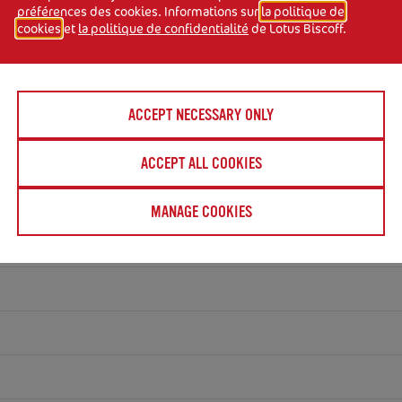
LLES
préférences des cookies. Informations sur
la politique de
cookies
et
la politique de confidentialité
de Lotus Biscoff.
ACCEPT NECESSARY ONLY
ACCEPT ALL COOKIES
MANAGE COOKIES