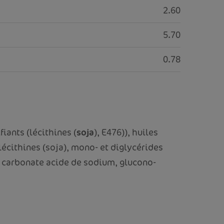
2.60
5.70
0.78
fiants (lécithines (
soja
), E476)), huiles
(lécithines (soja), mono- et diglycérides
e, carbonate acide de sodium, glucono-