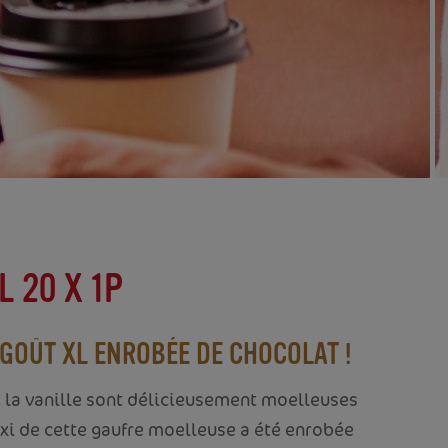
 20 X 1P
GOÛT XL ENROBÉE DE CHOCOLAT !
 la vanille sont délicieusement moelleuses
axi de cette gaufre moelleuse a été enrobée