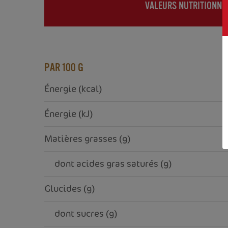
VALEURS NUTRITIONNE
(ACTIVE
TAB)
PAR 100 G
Énergie (kcal)
Énergie (kJ)
Matières grasses (g)
     dont acides gras saturés (g)
Glucides (g)
     dont sucres (g)