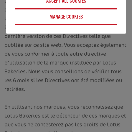
Lotus Bakeries peut modifier ou retirer ces
ACCEPT ALL COOKIES
directives à tout moment et à sa seule discrétion.
MANAGE COOKIES
Les modifications seront publiées sur ce site
internet. Vous acceptez d'être lié(e) par la
dernière version de ces Directives telle que
publiée sur ce site web. Vous acceptez également
de vous conformer à toute autre directive
d'utilisation de la marque instituée par Lotus
Bakeries. Nous vous conseillons de vérifier tous
les 6 mois si les Directives ont été modifiées ou
retirées.
En utilisant nos marques, vous reconnaissez que
Lotus Bakeries est le détenteur de ces marques et
que vous ne contesterez pas les droits de Lotus