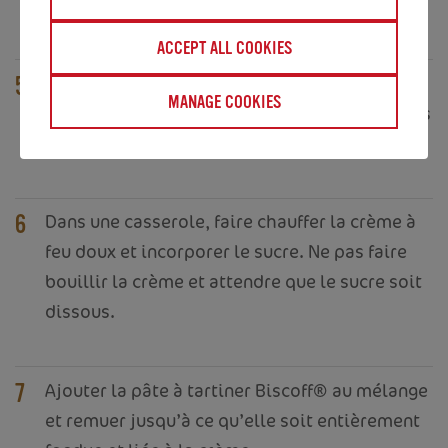
et laisser prendre pendant quelques heures.
ACCEPT ALL COOKIES
Lorsque la couche de vanille est ferme,
5
MANAGE COOKIES
préparer la couche Biscoff®. Faire tremper les
feuilles de gélatine dans de l’eau froide.
Dans une casserole, faire chauffer la crème à
6
feu doux et incorporer le sucre. Ne pas faire
bouillir la crème et attendre que le sucre soit
dissous.
Ajouter la pâte à tartiner Biscoff® au mélange
7
et remuer jusqu’à ce qu’elle soit entièrement