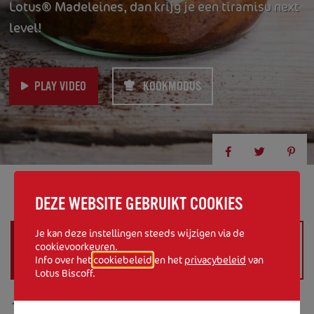
Lotus® Madeleines, dan krijg je een tiramisu next
level!
PLAY VIDEO
KOOKMODUS
DEZE WEBSITE GEBRUIKT COOKIES
Je kan deze instellingen steeds wijzigen via de
INGREDIËNTEN (
VOOR 4
cookievoorkeuren.
BEREIDEN IN 4 STAPPEN
PERSONEN
)
Info over het
cookiebeleid
en het
privacybeleid
van
Lotus Biscoff.
12 Lotus
®
Madeleine met amandelsmaak