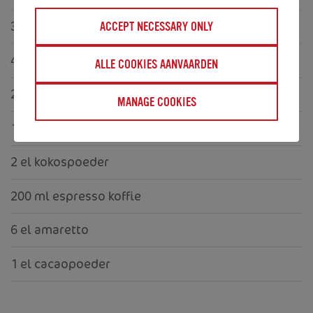
300 ml room
ACCEPT NECESSARY ONLY
4 el poedersuiker
ALLE COOKIES AANVAARDEN
250 g mascarpone
(op kamertemperatuur)
MANAGE COOKIES
1 kl vanille essence
2 el kokospoeder
200 ml espresso koffie
6 el amaretto
1 el cacaopoeder
HOME