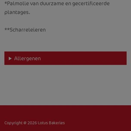
*Palmolie van duurzame en gecertificeerde
plantages.
**Scharreleieren
Allergenen
HOME
OVER ONS
PRODUCTEN
RECEPTEN
Copyright @ 2026 Lotus Bakeries
KOEKJESVERKOOP