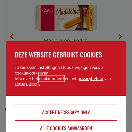
Mi
Madeleine 16x1st.
DEZE WEBSITE GEBRUIKT COOKIES
et
Je kan deze instellingen steeds wijzigen via de
cookievoorkeuren.
Info over het
cookiebeleid
en het
privacybeleid
van
Lotus Biscoff.
MADELEINE 16X1ST.
ACCEPT NECESSARY ONLY
ALLE COOKIES AANVAARDEN