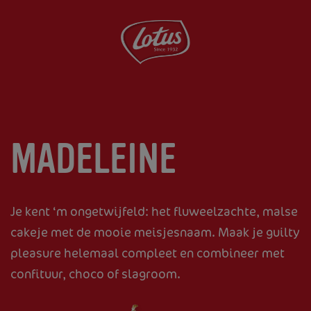
Overslaan
en
naar
de
inhoud
gaan
MADELEINE
Je kent ‘m ongetwijfeld: het fluweelzachte, malse
cakeje met de mooie meisjesnaam. Maak je guilty
pleasure helemaal compleet en combineer met
confituur, choco of slagroom.