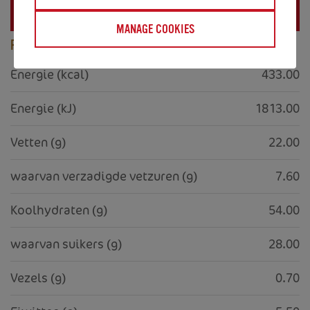
Voedingswaarden
MANAGE COOKIES
PER 100 GR
Energie (kcal)
433.00
Energie (kJ)
1813.00
Vetten (g)
22.00
waarvan verzadigde vetzuren (g)
7.60
Koolhydraten (g)
54.00
waarvan suikers (g)
28.00
Vezels (g)
0.70