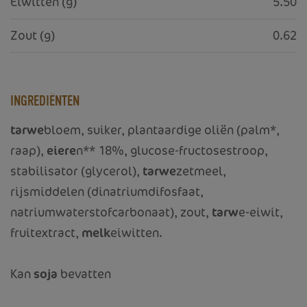
Eiwitten (g)
5.50
Zout (g)
0.62
INGREDIËNTEN
tarwe
bloem, suiker, plantaardige oliën (palm*,
raap),
eiere
n** 18%, glucose-fructosestroop,
stabilisator (glycerol),
tarwe
zetmeel,
rijsmiddelen (dinatriumdifosfaat,
natriumwaterstofcarbonaat), zout,
tarw
e-eiwit,
fruitextract,
melk
eiwitten.
Kan
soja
bevatten