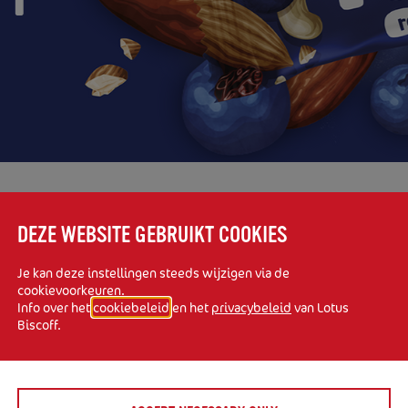
BLUEBERRY MUFFIN
DEZE WEBSITE GEBRUIKT COOKIES
Je kan deze instellingen steeds wijzigen via de
cookievoorkeuren.
Info over het
cookiebeleid
en het
privacybeleid
van Lotus
Biscoff.
SALTED CARAMEL