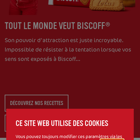
TOUT LE MONDE VEUT BISCOFF®
Son pouvoir d'attraction est juste incroyable.
Impossible de résister à la tentation lorsque vos
sens sont exposés à Biscoff...
DÉCOUVREZ NOS RECETTES
CE SITE WEB UTILISE DES COOKIES
DÉCOUVREZ NOTRE GAMME
Vous pouvez toujours modifier ces paramètres via les