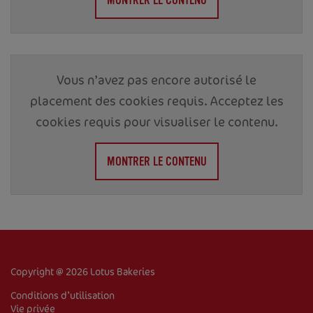
Vous n’avez pas encore autorisé le
placement des cookies requis. Acceptez les
cookies requis pour visualiser le contenu.
ACCUEIL
MONTRER LE CONTENU
À PROPOS DE NOUS
PRODUITS
RECETTES
Copyright @ 2026 Lotus Bakeries
VENTE DE BISCUITS
Conditions d’utilisation
Vie privée
Corporate