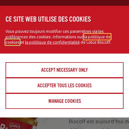
CE SITE WEB UTILISE DES COOKIES
Vous pouvez toujours modifier ces paramètres via les
préférences des cookies. Informations sur
la politique de
cookies
et
la politique de confidentialité
de Lotus Biscoff.
UN GOÛT 
ACCEPT NECESSARY ONLY
MULTIPLE
ACCEPTER TOUS LES COOKIES
L'APPRÉC
MANAGE COOKIES
Si tout a commencé avec l
Biscoff est aujourd'hui