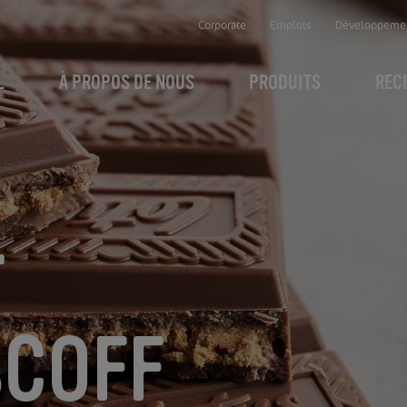
Corporate
Emplois
Développemen
L
À PROPOS DE NOUS
PRODUITS
REC
T
SCOFF