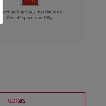
hocolat blanc aux morceaux de
Chocolat blan
Biscoff speculoos 180g
Biscoff®
ALLERGIES