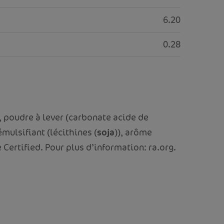
6.20
0.28
i, poudre à lever (carbonate acide de
mulsifiant (lécithines (
soja
)), arôme
 Certified. Pour plus d’information: ra.org.