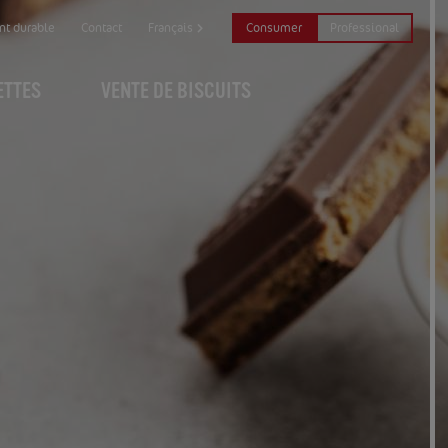
Consumer
Professional
t durable
Contact
Français
ETTES
VENTE DE BISCUITS