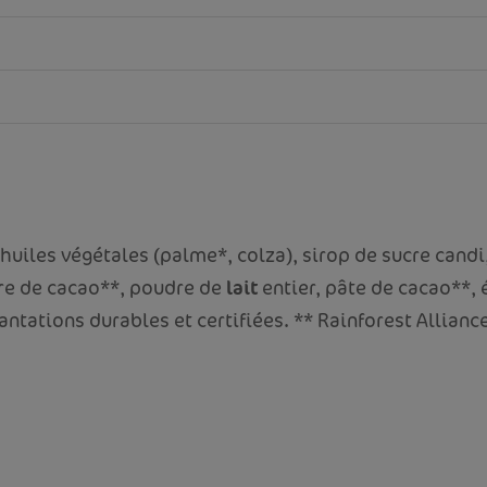
, huiles végétales (palme*, colza), sirop de sucre cand
urre de cacao**, poudre de
lait
entier, pâte de cacao**, é
antations durables et certifiées. ** Rainforest Alliance