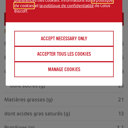
préférences des cookies. Informations sur
la politique
de cookies
et
la politique de confidentialité
de Lotus
Biscoff.
Valeurs Nutritionnelles
PAR 100 GR
ACCEPT NECESSARY ONLY
Energie (kJ)
1486
ACCEPTER TOUS LES COOKIES
Energie (kcal)
356
MANAGE COOKIES
Glucides (g)
39
     dont sucres (g)
25
Matières grasses (g)
21
dont acides gras saturés (g)
13
Protéines (g)
3.1