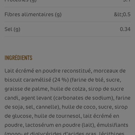
Fibres alimentaires (g)
&lt;0.5
Sel (g)
0.34
INGRÉDIENTS
Lait écrémé en poudre reconstitué, morceaux de
biscuit caramélisé (24 %) (farine de blé, sucre,
graisse de palme, huile de colza, sirop de sucre
candi, agent levant (carbonates de sodium), farine
de soja, sel, cannelle), huile de coco, sucre, sirop
de glucose, huile de tournesol, lait écrémé en
poudre, lactosérum en poudre (lait), émulsifiants
(mono- et diglycérides d’acides gras, lécithines