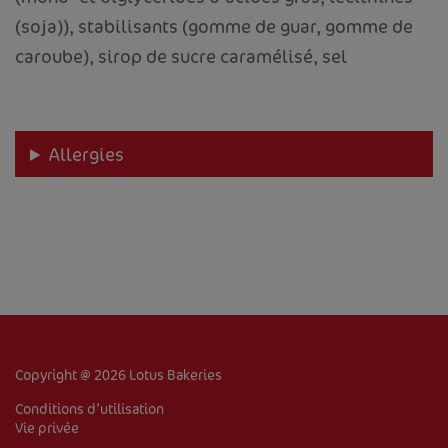
(soja)), stabilisants (gomme de guar, gomme de
caroube), sirop de sucre caramélisé, sel
Allergies
ACCUEIL
À PROPOS DE NOUS
PRODUITS
RECETTES
Copyright @ 2026 Lotus Bakeries
VENTE DE BISCUITS
Conditions d’utilisation
Vie privée
Corporate