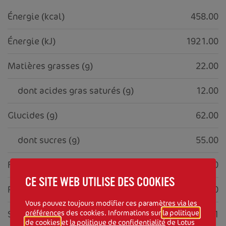
Énergie (kcal)
458.00
Énergie (kJ)
1921.00
Matières grasses (g)
22.00
     dont acides gras saturés (g)
12.00
Glucides (g)
62.00
     dont sucres (g)
55.00
Fibres alimentaires (g)
1.10
CE SITE WEB UTILISE DES COOKIES
Protéines (g)
2.90
Vous pouvez toujours modifier ces paramètres via les
Sel (g)
préférences des cookies. Informations sur
la politique
0.21
de cookies
et
la politique de confidentialité
de Lotus