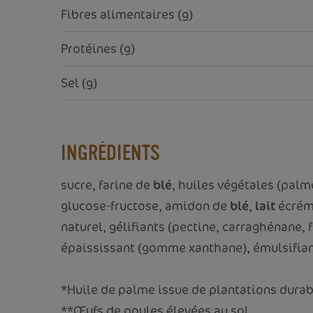
Fibres alimentaires (g)
Protéines (g)
Sel (g)
INGRÉDIENTS
sucre, farine de
blé
, huiles végétales (palm
glucose-fructose, amidon de
blé
,
lait
écrém
naturel, gélifiants (pectine, carraghénane, 
épaississant (gomme xanthane), émulsifiant
*Huile de palme issue de plantations durabl
**Œufs de poules élevées au sol