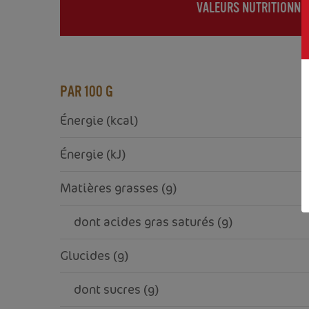
VALEURS NUTRITIONNE
(ACTIVE
TAB)
PAR 100 G
Énergie (kcal)
Énergie (kJ)
Matières grasses (g)
     dont acides gras saturés (g)
Glucides (g)
     dont sucres (g)