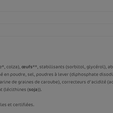
e*, colza),
œufs
**, stabilisants (sorbitol, glycérol), 
é en poudre, sel, poudres à lever (diphosphate disod
farine de graines de caroube), correcteurs d'acidité (a
 (lécithines (
soja
)).
es et certifiées.