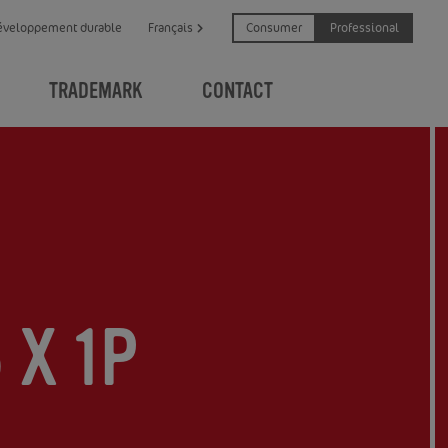
Consumer
Professional
éveloppement durable
Français
TRADEMARK
CONTACT
 X 1P