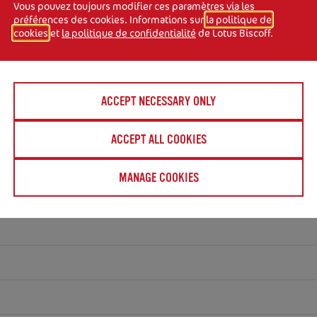
Vous pouvez toujours modifier ces paramètres via les
LLES
préférences des cookies. Informations sur
la politique de
cookies
et
la politique de confidentialité
de Lotus Biscoff.
ACCEPT NECESSARY ONLY
ACCEPT ALL COOKIES
MANAGE COOKIES