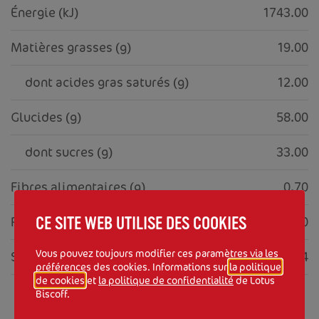
Énergie (kJ)
1743.00
Matières grasses (g)
19.00
     dont acides gras saturés (g)
12.00
Glucides (g)
58.00
     dont sucres (g)
33.00
Fibres alimentaires (g)
0.70
Protéines (g)
5.30
CE SITE WEB UTILISE DES COOKIES
Vous pouvez toujours modifier ces paramètres via les
Sel (g)
0.74
préférences des cookies. Informations sur
la politique
de cookies
et
la politique de confidentialité
de Lotus
Biscoff.