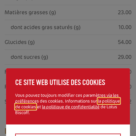
Matières grasses (g)
23.00
     dont acides gras saturés (g)
10.00
Glucides (g)
54.00
     dont sucres (g)
29.00
Fibres alimentaires (g)
1.40
CE SITE WEB UTILISE DES COOKIES
Protéines (g)
5.30
Vous pouvez toujours modifier ces paramètres via les
Sel (g)
0.62
préférences des cookies. Informations sur
la politique
de cookies
et
la politique de confidentialité
de Lotus
Biscoff.
INGRÉDIENTS