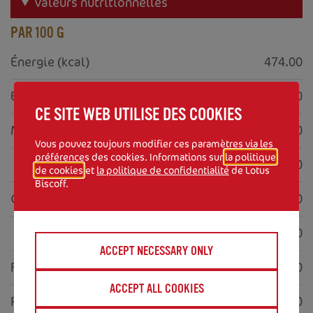
Valeurs nutritionnelles
PAR 100 G
Énergie (kcal)
474.00
Énergie (kJ)
1979.00
CE SITE WEB UTILISE DES COOKIES
Matières grasses (g)
29.00
Vous pouvez toujours modifier ces paramètres via les
préférences des cookies. Informations sur
la politique
     dont acides gras saturés (g)
18.00
de cookies
et
la politique de confidentialité
de Lotus
Biscoff.
Glucides (g)
48.00
     dont sucres (g)
28.00
ACCEPT NECESSARY ONLY
Fibres alimentaires (g)
1.90
ACCEPT ALL COOKIES
Protéines (g)
5.80