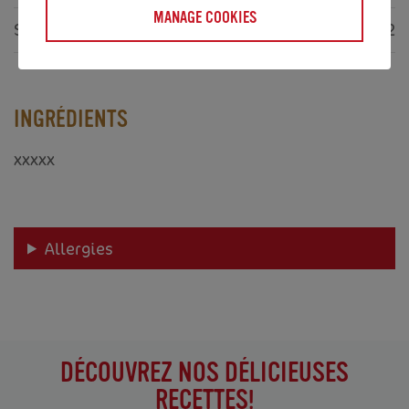
MANAGE COOKIES
Sel (g)
0.92
INGRÉDIENTS
xxxxx
Allergies
DÉCOUVREZ NOS DÉLICIEUSES
RECETTES!