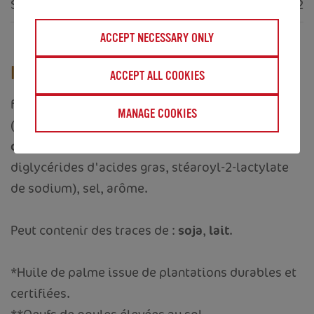
Sel (g)
0.62
ACCEPT NECESSARY ONLY
INGRÉDIENTS
ACCEPT ALL COOKIES
farine de
blé
, sucre 21%, huiles végétales
MANAGE COOKIES
(palme*, colza), sirop de glucose-fructose,
œufs
**, levure, émulsifiants (mono- et
diglycérides d'acides gras, stéaroyl-2-lactylate
de sodium), sel, arôme.
Peut contenir des traces de :
soja
,
lait
.
*Huile de palme issue de plantations durables et
certifiées.
**Oeufs de poules élevées au sol