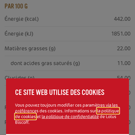
PAR 100 G
Énergie (kcal)
442.00
Énergie (kJ)
1851.00
Matières grasses (g)
22.00
     dont acides gras saturés (g)
11.00
Glucides (g)
54.00
CE SITE WEB UTILISE DES COOKIES
     dont sucres (g)
29.00
Vous pouvez toujours modifier ces paramètres via les
Fibres alimentaires (g)
1.20
préférences des cookies. Informations sur
la politique
de cookies
et
la politique de confidentialité
de Lotus
Protéines (g)
5.30
Biscoff.