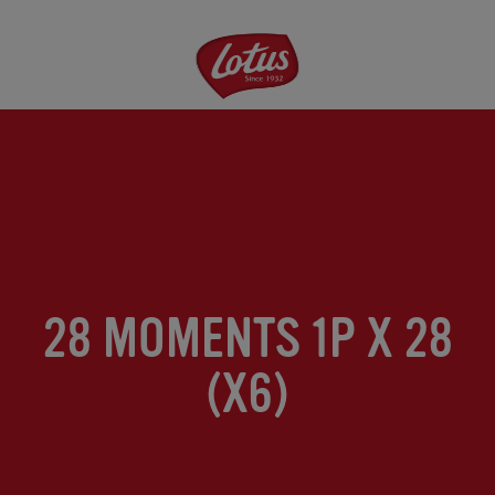
Aller
au
contenu
principal
28 MOMENTS 1P X 28
(X6)