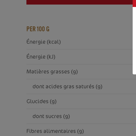
TAB)
PER 100 G
Énergie (kcal)
Énergie (kJ)
Matières grasses (g)
     dont acides gras saturés (g)
Glucides (g)
     dont sucres (g)
Fibres alimentaires (g)