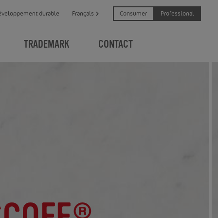
Consumer
Professional
éveloppement durable
Français
TRADEMARK
CONTACT
SCOFF®