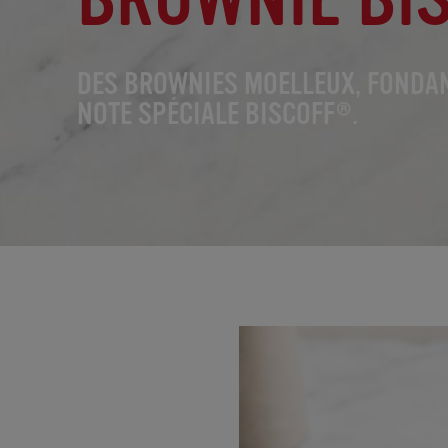
DES BROWNIES MOELLEUX, FONDAN
NOTE SPÉCIALE BISCOFF®.