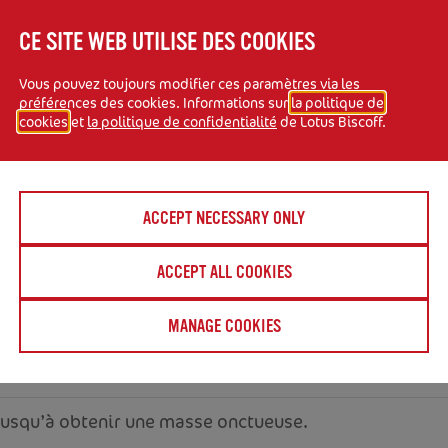
CE SITE WEB UTILISE DES COOKIES
Vous pouvez toujours modifier ces paramètres via les
préférences des cookies. Informations sur
la politique de
cookies
et
la politique de confidentialité
de Lotus Biscoff.
ACCEPT NECESSARY ONLY
ûte et sole) et chemiser un moule de papier sulfurisé.
ACCEPT ALL COOKIES
MANAGE COOKIES
 bain-marie.
 jusqu’à obtenir une masse onctueuse.