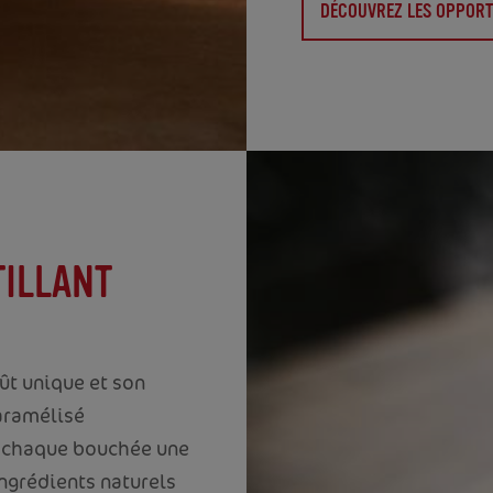
DÉCOUVREZ LES OPPORT
TILLANT
oût unique et son
aramélisé
de chaque bouchée une
ingrédients naturels