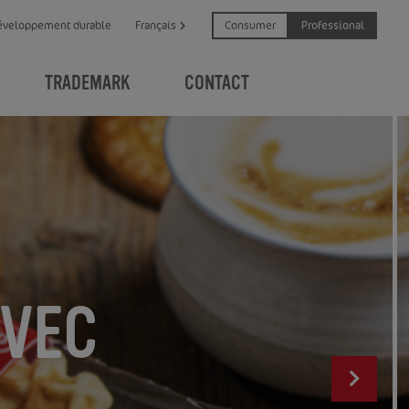
Consumer
Professional
éveloppement durable
Français
TRADEMARK
CONTACT
AVEC