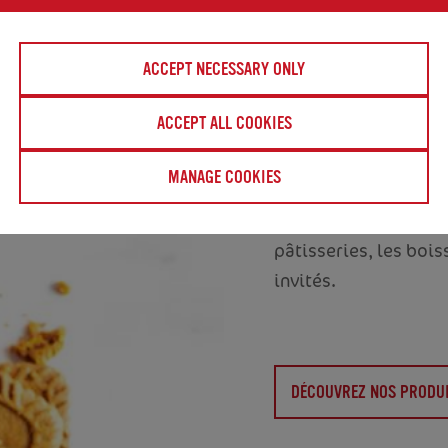
En plus du biscuit cl
également convaincan
ACCEPT NECESSARY ONLY
le goût caramélisé un
ACCEPT ALL COOKIES
biscuits Biscoff® s
processus de cuisson
MANAGE COOKIES
délicieuse pâte à tart
unique, Biscoff® Spr
pâtisseries, les bois
invités.
DÉCOUVREZ NOS PRODUI