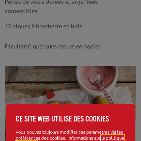
Perles de sucre dorées et argentées
comestibles
12 piques à brochette en bois
Facultatif: quelques cœurs en papier
CE SITE WEB UTILISE DES COOKIES
Vous pouvez toujours modifier ces paramètres via les
préférences des cookies. Informations sur
la politique