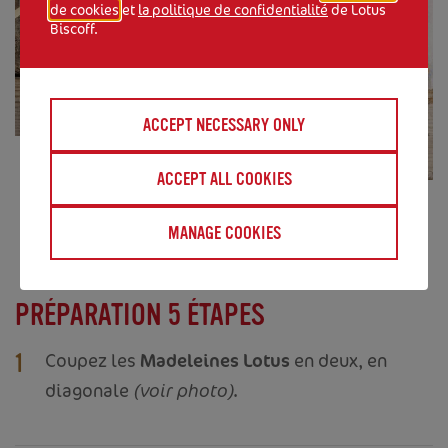
de cookies
et
la politique de confidentialité
de Lotus
Biscoff.
ACCEPT NECESSARY ONLY
ACCEPT ALL COOKIES
MANAGE COOKIES
PRÉPARATION 5 ÉTAPES
Coupez les
Madeleines Lotus
en deux, en
1
diagonale
(voir photo)
.