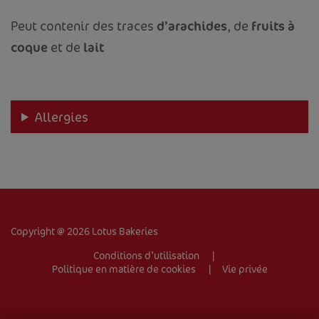
Peut contenir des traces
d’arachides
, de
fruits à
coque
et de
lait
Allergies
ACCUEIL
VOTRE ENTREPRISE
PRODUITS
RECETTES
Copyright @ 2026 Lotus Bakeries
TRADEMARK
Conditions d’utilisation
Politique en matière de cookies
Vie privée
CONTACT