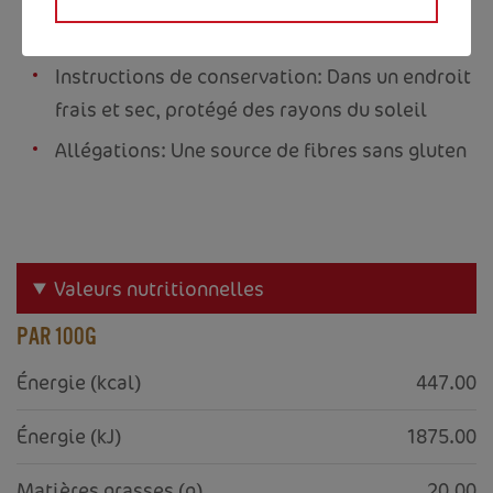
Poids de la boîte: 0,855 KG
Instructions de conservation: Dans un endroit
frais et sec, protégé des rayons du soleil
Allégations: Une source de fibres sans gluten
Valeurs nutritionnelles
PAR 100G
Énergie (kcal)
447.00
Énergie (kJ)
1875.00
Matières grasses (g)
20.00