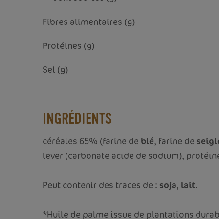
Fibres alimentaires (g)
Protéines (g)
Sel (g)
INGRÉDIENTS
céréales 65% (farine de
blé
, farine de
seigl
lever (carbonate acide de sodium), protéin
Peut contenir des traces de :
soja
,
lait
.
*Huile de palme issue de plantations durabl