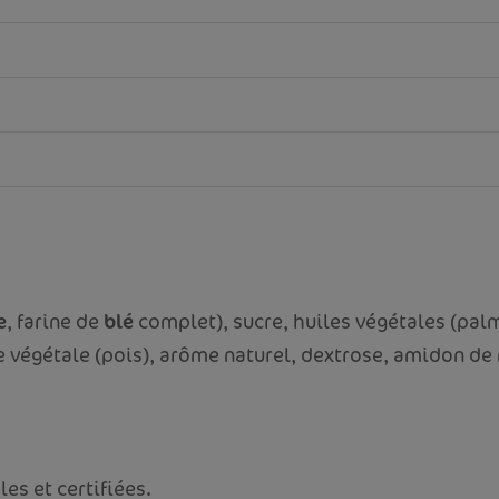
e
, farine de
blé
complet), sucre, huiles végétales (palm
e végétale (pois), arôme naturel, dextrose, amidon de
es et certifiées.