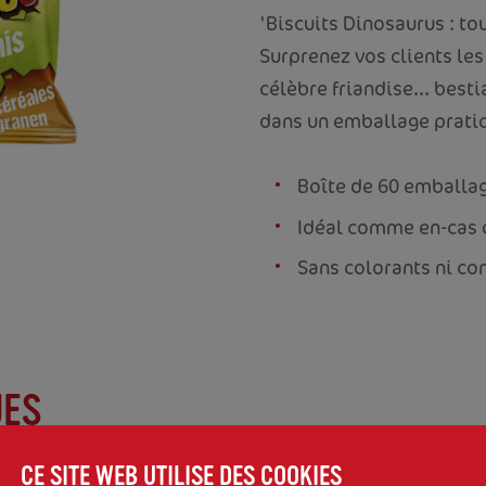
'Biscuits Dinosaurus : to
Surprenez vos clients les
célèbre friandise... best
dans un emballage prati
Boîte de 60 emballa
Idéal comme en-cas 
Sans colorants ni co
UES
CE SITE WEB UTILISE DES COOKIES