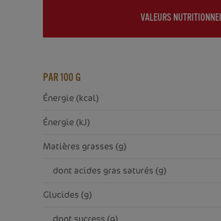
VALEURS NUTRITIONNE
(ACTIVE
TAB)
PAR 100 G
Énergie (kcal)
Énergie (kJ)
Matières grasses (g)
     dont acides gras saturés (g)
Glucides (g)
     dont sucress (g)