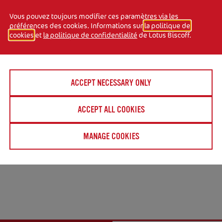
Vous pouvez toujours modifier ces paramètres via les
préférences des cookies. Informations sur
la politique de
cookies
et
la politique de confidentialité
de Lotus Biscoff.
er dans un endroit frais
ACCEPT NECESSARY ONLY
ACCEPT ALL COOKIES
ateurs. Convient aux
MANAGE COOKIES