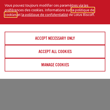
Vous pouvez toujours modifier ces paramètres via les
préférences des cookies. Informations sur
la politique de
cookies
et
la politique de confidentialité
de Lotus Biscoff.
ACCEPT NECESSARY ONLY
er dans un endroit frais
ACCEPT ALL COOKIES
lorants ni conservateurs.
MANAGE COOKIES