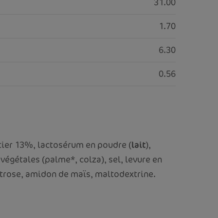
31.00
1.70
6.30
0.56
ier 13%, lactosérum en poudre (
lait
),
 végétales (palme*, colza), sel, levure en
xtrose, amidon de maïs, maltodextrine.