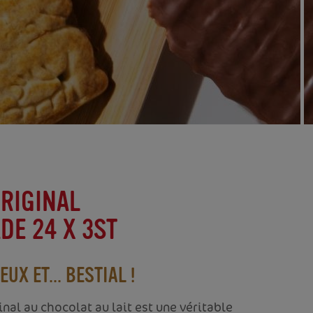
RIGINAL
E 24 X 3ST
X ET... BESTIAL !
nal au chocolat au lait est une véritable