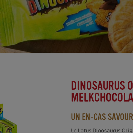
DINOSAURUS O
MELKCHOCOLAD
UN EN-CAS SAVOUREU
Le Lotus Dinosaurus Origi