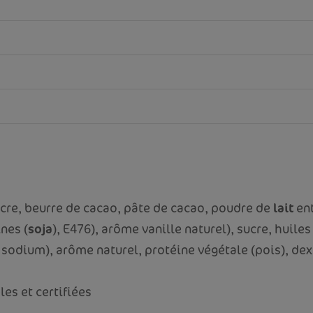
cre, beurre de cacao, pâte de cacao, poudre de
lait
ent
ines (
soja
), E476), arôme vanille naturel), sucre, huiles
 sodium), arôme naturel, protéine végétale (pois), de
es et certifiées