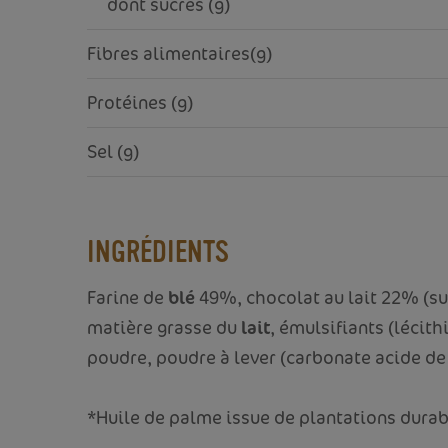
     dont sucres (g)
Fibres alimentaires(g)
Protéines (g)
Sel (g)
INGRÉDIENTS
Farine de
blé
49%, chocolat au lait 22% (su
matière grasse du
lait
, émulsifiants (lécith
poudre, poudre à lever (carbonate acide de
*Huile de palme issue de plantations durabl