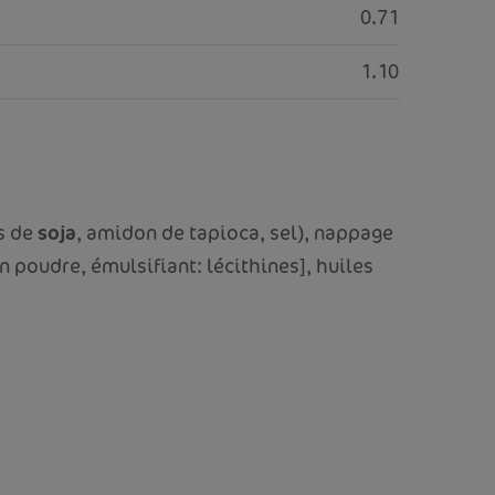
0.71
1.10
s de
soja
, amidon de tapioca, sel), nappage
 poudre, émulsifiant: lécithines], huiles