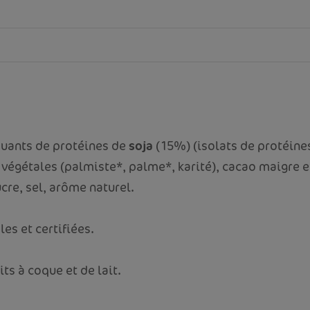
oquants de protéines de
soja
(15%) (isolats de protéine
 végétales (palmiste*, palme*, karité), cacao maigre en
ucre, sel, arôme naturel.
es et certifiées.
ts à coque et de lait.