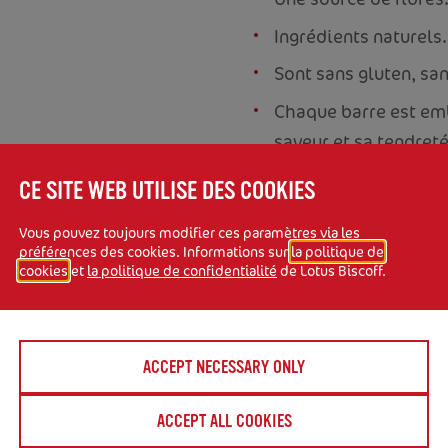
Ingrédients naturels.
Sont sans gluten, san
Chaque barre est em
saveur et sa tendreté
CE SITE WEB UTILISE DES COOKIES
Vous pouvez toujours modifier ces paramètres via les
préférences des cookies. Informations sur
la politique de
cookies
et
la politique de confidentialité
de Lotus Biscoff.
ACCEPT NECESSARY ONLY
,5 cm
ACCEPT ALL COOKIES