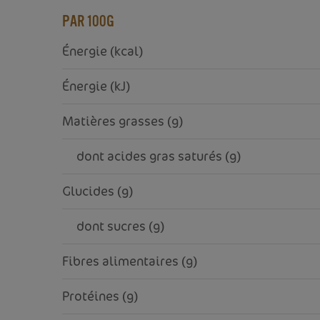
PAR 100G
Énergie (kcal)
Énergie (kJ)
Matières grasses (g)
     dont acides gras saturés (g)
Glucides (g)
     dont sucres (g)
Fibres alimentaires (g)
Protéines (g)