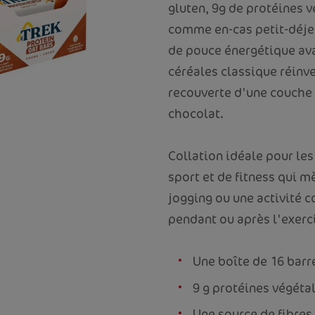
gluten, 9g de protéines v
comme en-cas petit-déje
de pouce énergétique ava
céréales classique réinv
recouverte d'une couche 
chocolat.
Collation idéale pour les
sport et de fitness qui m
jogging ou une activité c
pendant ou après l'exerc
Une boîte de 16 barre
9 g protéines végéta
Une source de fibres