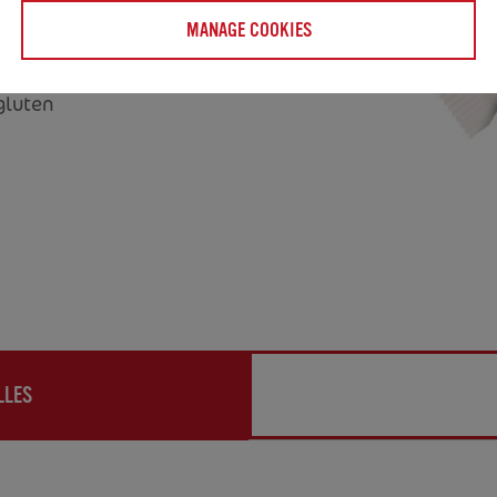
droit frais et sec,
MANAGE COOKIES
gluten
LLES