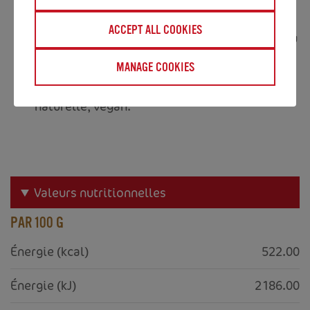
Poids: 1.2kg
ACCEPT ALL COOKIES
Conseils de stockage: Conserver au frais et au
sec.
MANAGE COOKIES
Sans colorants, ingrédients d'origine
naturelle, végan.
Valeurs nutritionnelles
PAR 100 G
Énergie (kcal)
522.00
Énergie (kJ)
2186.00