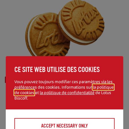
CE SITE WEB UTILISE DES COOKIES
INFORMATIONS TECHNIQUES
Vous pouvez toujours modifier ces paramètres via les
préférences des cookies. Informations sur
la politique
Durée de conservation: 11 mois
de cookies
et
la politique de confidentialité
de Lotus
Biscoff.
Contient 120 biscuits emballés
individuellement.
Dimensions: 29.6 x 19.6 x 16.7 cm
ACCEPT NECESSARY ONLY