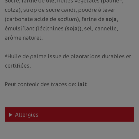
Sucre, farine de
blé
, huiles végétales (palme*,
colza), sirop de sucre candi, poudre à lever
(carbonate acide de sodium), farine de
soja
,
émulsifiant (lécithines (
soja
)), sel, cannelle,
arôme naturel.
*Huile de palme issue de plantations durables et
certifiées.
Peut contenir des traces de:
lait
Allergies
ACCUEIL
VOTRE ENTREPRISE