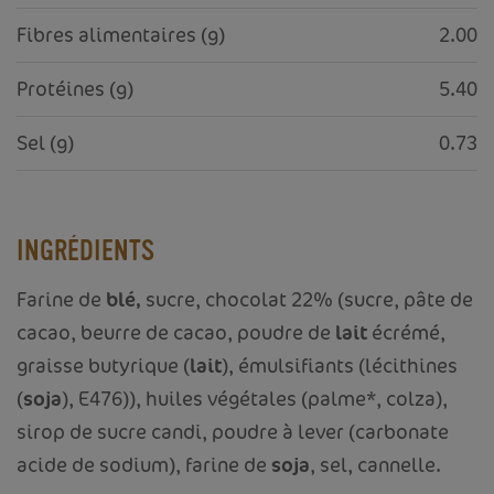
Fibres alimentaires (g)
2.00
Protéines (g)
5.40
Sel (g)
0.73
INGRÉDIENTS
Farine de
blé,
sucre, chocolat 22% (sucre, pâte de
cacao, beurre de cacao, poudre de
lait
écrémé,
graisse butyrique (
lait
), émulsifiants (lécithines
(
soja
), E476)), huiles végétales (palme*, colza),
sirop de sucre candi, poudre à lever (carbonate
acide de sodium), farine de
soja
, sel, cannelle.