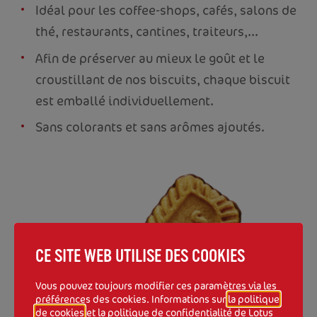
Idéal pour les coffee-shops, cafés, salons de
thé, restaurants, cantines, traiteurs,...
Afin de préserver au mieux le goût et le
croustillant de nos biscuits, chaque biscuit
est emballé individuellement.
Sans colorants et sans arômes ajoutés.
CE SITE WEB UTILISE DES COOKIES
Vous pouvez toujours modifier ces paramètres via les
préférences des cookies. Informations sur
la politique
de cookies
et
la politique de confidentialité
de Lotus