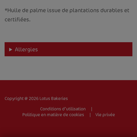
*Huile de palme issue de plantations durables et
certifiées.
Allergies
ACCUEIL
VOTRE ENTREPRISE
PRODUITS
RECETTES
Copyright @ 2026 Lotus Bakeries
TRADEMARK
Conditions d’utilisation
Politique en matière de cookies
Vie privée
CONTACT