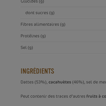
Glucides (g)
     dont sucres (g)
Fibres alimentaires (g)
Protéines (g)
Sel (g)
INGRÉDIENTS
Dattes (53%),
cacahuètes
(46%), sel de mer
Peut contenir des traces d’autres
fruits à 