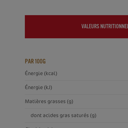
VALEURS NUTRITIONNE
(ACTIVE
TAB)
PAR 100G
Énergie (kcal)
Énergie (kJ)
Matières grasses (g)
     dont acides gras saturés (g)