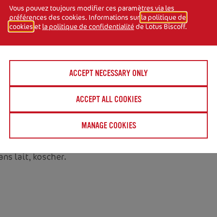
Vous pouvez toujours modifier ces paramètres via les
préférences des cookies. Informations sur
la politique de
cookies
et
la politique de confidentialité
de Lotus Biscoff.
 cm
ACCEPT NECESSARY ONLY
droit frais et sec,
ACCEPT ALL COOKIES
ls, Sans sucres ajoutés,
MANAGE COOKIES
ssé, sans cuisson, en
es, Végétalien, Sans
ns lait, koscher.