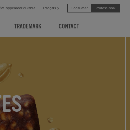
Consumer
Professional
éveloppement durable
Français
TRADEMARK
CONTACT
TES