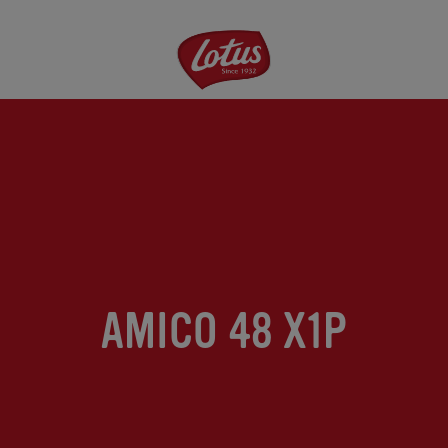
Aller
au
contenu
principal
AMICO 48 X1P